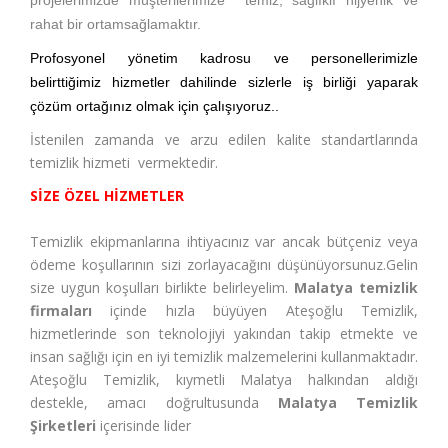
projelerimizde müşterilerimize
temiz, sağlıklı hijyenik ve
rahat bir ortamsağlamaktır.
Profosyonel yönetim kadrosu ve personellerimizle
belirttiğimiz hizmetler dahilinde sizlerle iş birliği yaparak
çözüm ortağınız olmak için çalışıyoruz..
İstenilen zamanda ve arzu edilen kalite standartlarında
temizlik hizmeti vermektedir.
SİZE ÖZEL HİZMETLER
Temizlik ekipmanlarına ihtiyacınız var ancak bütçeniz veya
ödeme koşullarının sizi zorlayacağını düşünüyorsunuz.Gelin
size uygun koşulları birlikte belirleyelim.
Malatya temizlik
firmaları
içinde hızla büyüyen Ateşoğlu Temizlik,
hizmetlerinde son teknolojiyi yakından takip etmekte ve
insan sağlığı için en iyi temizlik malzemelerini kullanmaktadır.
Ateşoğlu Temizlik, kıymetli Malatya halkından aldığı
destekle, amacı doğrultusunda
Malatya Temizlik
Şirketleri
içerisinde lider