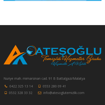
Nuriye mah. mimarsinan cad. 91 B Battalgazi/Malatya
0422 325 13 14
0553 280 09 41
0532 328 33 32
info@atesoglutemizlik.com