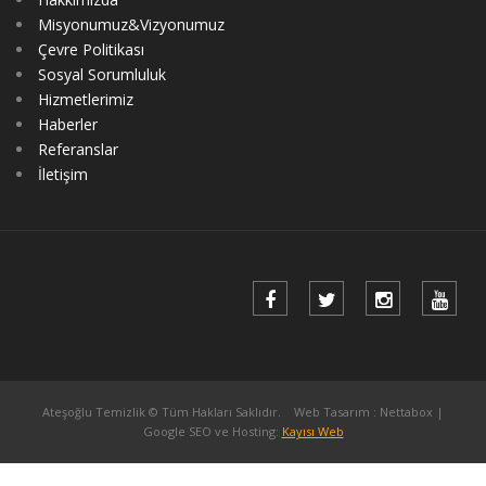
Misyonumuz&Vizyonumuz
Çevre Politikası
Sosyal Sorumluluk
Hizmetlerimiz
Haberler
Referanslar
İletişim
Ateşoğlu Temizlik © Tüm Hakları Saklıdır.
Web Tasarım
: Nettabox |
Google SEO ve Hosting:
Kayısı Web